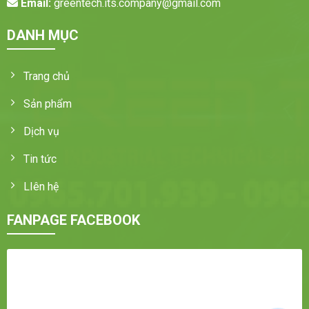
Email:
greentech.its.company@gmail.com
DANH MỤC
Trang chủ
Sản phẩm
Dịch vụ
Tin tức
LIên hệ
FANPAGE FACEBOOK