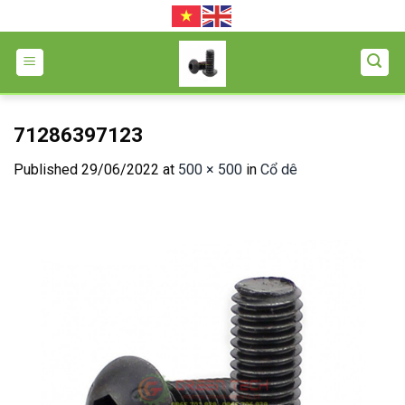
Skip
to
content
71286397123
Published
29/06/2022
at
500 × 500
in
Cổ dê