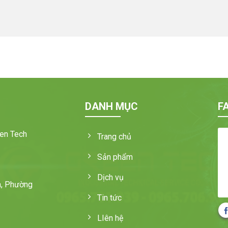
DANH MỤC
F
en Tech
Trang chủ
Sản phẩm
Dịch vụ
a, Phường
Tin tức
LIên hệ