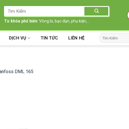
Tìm
kiếm:
Từ khóa phổ biến
: Vòng bi, bạc đạn, phụ kiện,...
Tìm
DỊCH VỤ
TIN TỨC
LIÊN HỆ
kiếm:
Danfoss DML 165