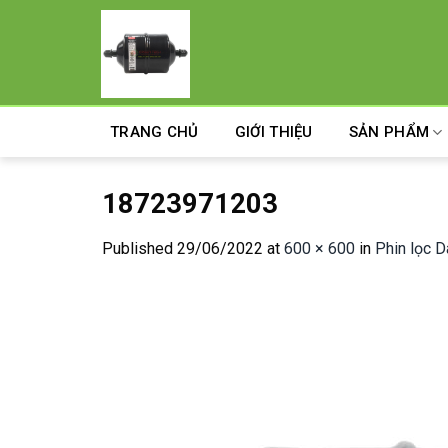
Skip
to
content
TRANG CHỦ
GIỚI THIỆU
SẢN PHẨM
18723971203
Published
29/06/2022
at
600 × 600
in
Phin lọc 