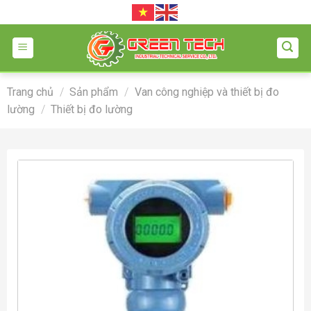
Skip
to
content
Trang chủ
/
Sản phẩm
/
Van công nghiệp và thiết bị đo
lường
/
Thiết bị đo lường