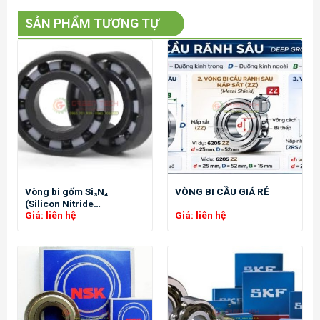
SẢN PHẨM TƯƠNG TỰ
Vòng bi gốm Si₃N₄
VÒNG BI CẦU GIÁ RẺ
(Silicon Nitride
Giá: liên hệ
Giá: liên hệ
Hybrid/Full Ceramic
Bearings)