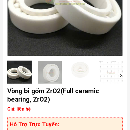
Vòng bi gốm ZrO2(Full ceramic
bearing, ZrO2)
Giá: liên hệ
Hỗ Trợ Trực Tuyến: